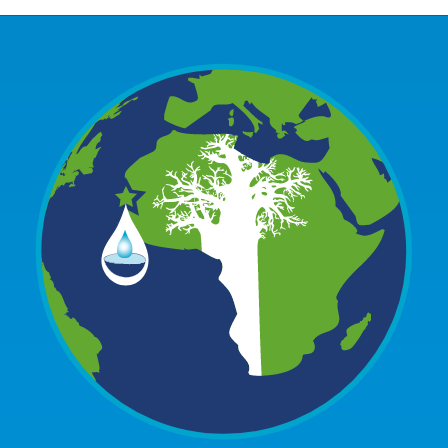
A PROPOS DU PFE
NOTRE MISSION
NOTRE PLAIDOYER MULTI-ACTEUR
NOTRE VISION
L’EAU DANS LES OBJECTIFS DU DÉVELOPPEMENT DURABLE (ODD)
NOS PRODUCTIONS
LES MEMBRES DU PFE
EAU & CLIMAT
ÉVÉNEMENTS
RÈGLEMENT DES COTISATIONS DES MEMBRES
NOTRE GOUVERNANCE
BIODIVERSITÉ AQUATIQUE ET SOLUTIONS FONDÉES SUR LA NATURE
DEVENIR MEMBRE
NOTRE SECRÉTARIAT
COP29 CLIMAT – BAKOU 2024
PRESSE
ACCÈS À LA WASH DANS LES CONTEXTES DE CRISES ET FRAGILITÉS
FORUM URBAIN MONDIAL – LE CAIRE 2024
WASH ROAD MAP
EAUX, SOLS, AGROÉCOLOGIE ET SÉCURITÉ ALIMENTAIRE
COP16 BIODIVERSITÉ – CALI 2024
CRISE UKRAINIENNE 2022
AUTRES EXPERTISES
FORUM MONDIAL DE L’EAU – BALI 2024
COP28 CLIMAT – DUBAÏ 2023
CONFÉRENCE ONU SUR L’EAU – NEW YORK 2023
TOUS LES ÉVÉNEMENTS