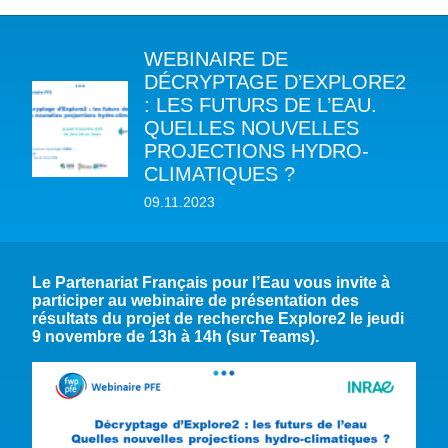
WEBINAIRE DE
A PROPOS DU PFE
DÉCRYPTAGE D’EXPLORE2
: LES FUTURS DE L’EAU.
NOTRE MISSION
NOTRE PLAIDOYER MULTI-ACTEUR
QUELLES NOUVELLES
NOTRE VISION
PROJECTIONS HYDRO-
L’EAU DANS LES OBJECTIFS DU DÉVELOPPEMENT DURABLE (ODD)
NOS PRODUCTIONS
CLIMATIQUES ?
LES MEMBRES DU PFE
EAU & CLIMAT
ÉVÉNEMENTS
09.11.2023
RÈGLEMENT DES COTISATIONS DES MEMBRES
NOTRE GOUVERNANCE
BIODIVERSITÉ AQUATIQUE ET SOLUTIONS FONDÉES SUR LA NATURE
DEVENIR MEMBRE
NOTRE SECRÉTARIAT
COP29 CLIMAT – BAKOU 2024
PRESSE
ACCÈS À LA WASH DANS LES CONTEXTES DE CRISES ET FRAGILITÉS
FORUM URBAIN MONDIAL – LE CAIRE 2024
WASH ROAD MAP
EAUX, SOLS, AGROÉCOLOGIE ET SÉCURITÉ ALIMENTAIRE
Le Partenariat Français pour l’Eau vous invite à
COP16 BIODIVERSITÉ – CALI 2024
participer au webinaire de présentation des
CRISE UKRAINIENNE 2022
AUTRES EXPERTISES
résultats du projet de recherche Explore2 le jeudi
FORUM MONDIAL DE L’EAU – BALI 2024
9 novembre de 13h à 14h (sur Teams).
COP28 CLIMAT – DUBAÏ 2023
CONFÉRENCE ONU SUR L’EAU – NEW YORK 2023
TOUS LES ÉVÉNEMENTS