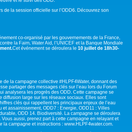
euvre et le suivi des ODD.
rs de la session officielle sur l’ODD6. Découvrez son
vénement co-organisé par les gouvernements de la France,
contre la Faim, Water Aid, l’UNICEF et la Banque Mondiale
ement.
Cet événement se déroulera le
10 juillet de 18h30-
ative de la campagne collective #HLPF4Water, donnant des
isse partager des messages clés sur l’eau lors du Forum
, qui analysera les progrès des ODD. Cette campagne se
 diffusion large sur les réseaux sociaux. Elles sont
iffres clés qui rappellent les principaux enjeux de l’eau
 et assainissement, ODD7 : Energie, ODD11 : Villes
durable, ODD 14. Biodiversité. La campagne se déroulera
PF. Vous aussi, prenez part à cette campagne en relayant et
sur la campagne et instructions : www.HLPF4water.com.