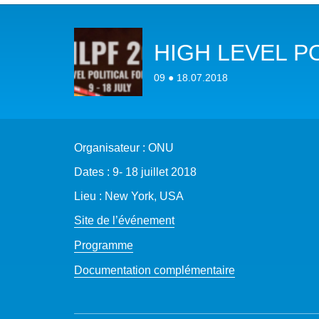
NOTRE MISSION
L’EAU 
HIGH LEVEL P
NOTRE VISION
EAU & C
09 ● 18.07.2018
LES MEMBRES DU PFE
BIODIVE
NOTRE GOUVERNANCE
ACCÈS À
Organisateur : ONU
NOTRE SECRÉTARIAT
EAUX, S
Dates : 9- 18 juillet 2018
AUTRES
Lieu : New York, USA
Site de l’événement
Programme
Documentation complémentaire