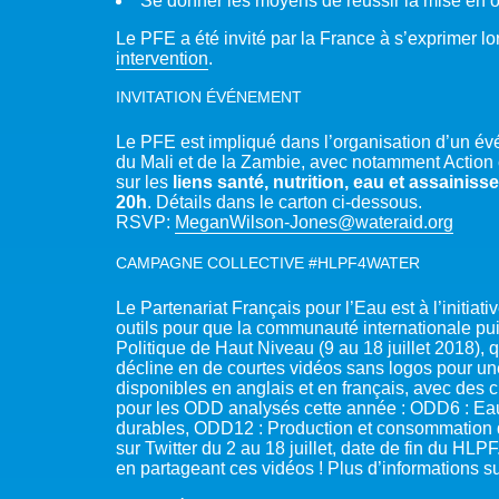
Se donner les moyens de réussir la mise en o
Le PFE a été invité par la France à s’exprimer lo
intervention
.
INVITATION ÉVÉNEMENT
Le PFE est impliqué dans l’organisation d’un é
du Mali et de la Zambie, avec notamment Action 
sur les
liens santé, nutrition, eau et assainiss
20h
. Détails dans le carton ci-dessous.
RSVP:
MeganWilson-Jones@wateraid.org
CAMPAGNE COLLECTIVE #HLPF4WATER
Le Partenariat Français pour l’Eau est à l’initi
outils pour que la communauté internationale pu
Politique de Haut Niveau (9 au 18 juillet 2018)
décline en de courtes vidéos sans logos pour une
disponibles en anglais et en français, avec des ch
pour les ODD analysés cette année : ODD6 : Eau
durables, ODD12 : Production et consommation 
sur Twitter du 2 au 18 juillet, date de fin du HL
en partageant ces vidéos ! Plus d’informations 