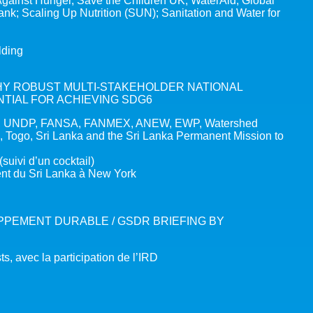
Against Hunger, Save the Children UK, WaterAid; Global
k; Scaling Up Nutrition (SUN); Sanitation and Water for
lding
WHY ROBUST MULTI-STAKEHOLDER NATIONAL
TIAL FOR ACHIEVING SDG6
WA, UNDP, FANSA, FANMEX, ANEW, EWP, Watershed
 Togo, Sri Lanka and the Sri Lanka Permanent Mission to
(suivi d’un cocktail)
nt du Sri Lanka à New York
PEMENT DURABLE / GSDR BRIEFING BY
s, avec la participation de l’IRD