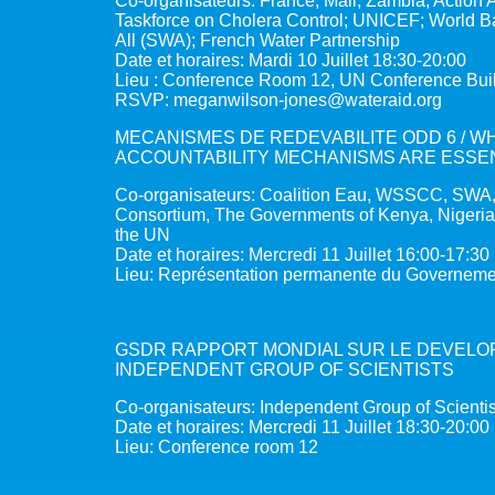
Co-organisateurs: France, Mali, Zambia; Action 
Taskforce on Cholera Control; UNICEF; World Ban
All (SWA); French Water Partnership
Date et horaires: Mardi 10 Juillet 18:30-20:00
Lieu : Conference Room 12, UN Conference Bui
RSVP:
meganwilson-jones@wateraid.org
MECANISMES DE REDEVABILITE ODD 6 / 
ACCOUNTABILITY MECHANISMS ARE ESSEN
Co-organisateurs: Coalition Eau, WSSCC, S
Consortium, The Governments of Kenya, Nigeria,
the UN
Date et horaires: Mercredi 11 Juillet 16:00-17:30 
Lieu: Représentation permanente du Governeme
GSDR RAPPORT MONDIAL SUR LE DEVELOP
INDEPENDENT GROUP OF SCIENTISTS
Co-organisateurs: Independent Group of Scientist
Date et horaires: Mercredi 11 Juillet 18:30-20:00
Lieu: Conference room 12