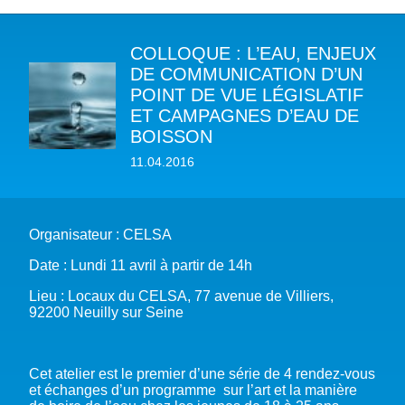
COLLOQUE : L’EAU, ENJEUX
A PROPOS DU PFE
DE COMMUNICATION D’UN
POINT DE VUE LÉGISLATIF
NOTRE MISSION
NOTRE PLAIDOYER MULTI-ACTEUR
ET CAMPAGNES D’EAU DE
NOTRE VISION
BOISSON
L’EAU DANS LES OBJECTIFS DU DÉVELOPPEMENT DURABLE (ODD)
NOS PRODUCTIONS
LES MEMBRES DU PFE
11.04.2016
EAU & CLIMAT
ÉVÉNEMENTS
RÈGLEMENT DES COTISATIONS DES MEMBRES
NOTRE GOUVERNANCE
BIODIVERSITÉ AQUATIQUE ET SOLUTIONS FONDÉES SUR LA NATURE
DEVENIR MEMBRE
NOTRE SECRÉTARIAT
COP29 CLIMAT – BAKOU 2024
PRESSE
ACCÈS À LA WASH DANS LES CONTEXTES DE CRISES ET FRAGILITÉS
Organisateur : CELSA
FORUM URBAIN MONDIAL – LE CAIRE 2024
WASH ROAD MAP
EAUX, SOLS, AGROÉCOLOGIE ET SÉCURITÉ ALIMENTAIRE
Date : Lundi 11 avril à partir de 14h
COP16 BIODIVERSITÉ – CALI 2024
CRISE UKRAINIENNE 2022
AUTRES EXPERTISES
FORUM MONDIAL DE L’EAU – BALI 2024
Lieu : Locaux du CELSA, 77 avenue de Villiers,
92200 Neuilly sur Seine
COP28 CLIMAT – DUBAÏ 2023
CONFÉRENCE ONU SUR L’EAU – NEW YORK 2023
TOUS LES ÉVÉNEMENTS
Cet atelier est le premier d’une série de 4 rendez-vous
et échanges d’un programme sur l’art et la manière