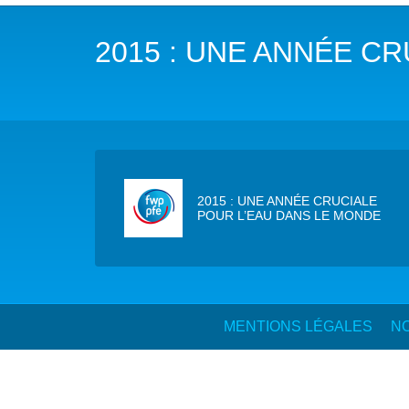
NOTRE MISSION
L’EAU 
2015 : UNE ANNÉE C
NOTRE VISION
EAU & C
LES MEMBRES DU PFE
BIODIVE
NOTRE GOUVERNANCE
ACCÈS À
NOTRE SECRÉTARIAT
EAUX, S
2015 : UNE ANNÉE CRUCIALE
POUR L’EAU DANS LE MONDE
AUTRES
MENTIONS LÉGALES
NO