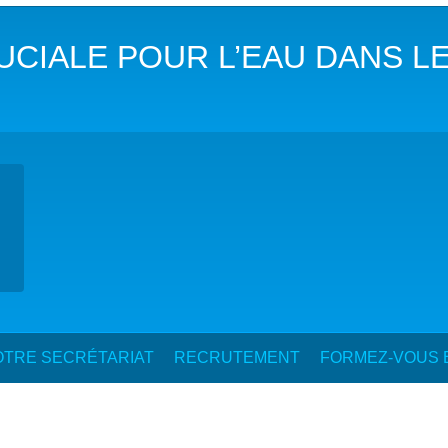
DANS LES OBJECTIFS DU DÉVELOPPEMENT DURABLE (ODD)
RUCIALE POUR L’EAU DANS 
LIMAT
RSITÉ AQUATIQUE ET SOLUTIONS FONDÉES SUR LA NATURE
 LA WASH DANS LES CONTEXTES DE CRISES ET FRAGILITÉS
OLS, AGROÉCOLOGIE ET SÉCURITÉ ALIMENTAIRE
 EXPERTISES
TRE SECRÉTARIAT
RECRUTEMENT
FORMEZ-VOUS E