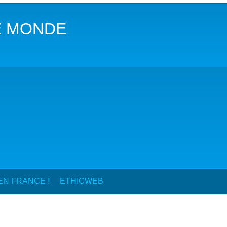
COP29 CLIMAT – BAKOU 2024
LE MONDE
FORUM URBAIN MONDIAL – LE CAIRE 2024
COP16 BIODIVERSITÉ – CALI 2024
FORUM MONDIAL DE L’EAU – BALI 2024
COP28 CLIMAT – DUBAÏ 2023
CONFÉRENCE ONU SUR L’EAU – NEW YORK 2023
TOUS LES ÉVÉNEMENTS
N FRANCE !
ETHICWEB