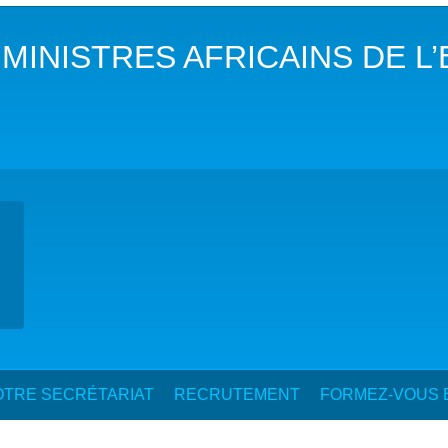
DANS LES OBJECTIFS DU DÉVELOPPEMENT DURABLE (ODD)
INISTRES AFRICAINS DE L’
LIMAT
RSITÉ AQUATIQUE ET SOLUTIONS FONDÉES SUR LA NATURE
 LA WASH DANS LES CONTEXTES DE CRISES ET FRAGILITÉS
OLS, AGROÉCOLOGIE ET SÉCURITÉ ALIMENTAIRE
 EXPERTISES
TRE SECRÉTARIAT
RECRUTEMENT
FORMEZ-VOUS E