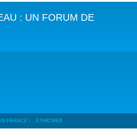
COP29 CLIMAT – BAKOU 2024
EAU : UN FORUM DE
FORUM URBAIN MONDIAL – LE CAIRE 2024
COP16 BIODIVERSITÉ – CALI 2024
FORUM MONDIAL DE L’EAU – BALI 2024
COP28 CLIMAT – DUBAÏ 2023
CONFÉRENCE ONU SUR L’EAU – NEW YORK 2023
TOUS LES ÉVÉNEMENTS
N FRANCE !
ETHICWEB