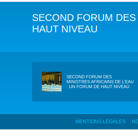
NOTRE MISSION
L’EAU 
SECOND FORUM DES M
NOTRE VISION
EAU & C
HAUT NIVEAU
LES MEMBRES DU PFE
BIODIVE
NOTRE GOUVERNANCE
ACCÈS À
NOTRE SECRÉTARIAT
EAUX, S
SECOND FORUM DES
AUTRES
MINISTRES AFRICAINS DE L’EAU
: UN FORUM DE HAUT NIVEAU
MENTIONS LÉGALES
NO