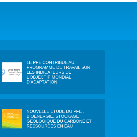
COP29 CLIMAT – BAKOU 2024
FORUM URBAIN MONDIAL – LE CAIRE 2024
COP16 BIODIVERSITÉ – CALI 2024
FORUM MONDIAL DE L’EAU – BALI 2024
LE PFE CONTRIBUE AU
COP28 CLIMAT – DUBAÏ 2023
PROGRAMME DE TRAVAIL SUR
LES INDICATEURS DE
L’OBJECTIF MONDIAL
CONFÉRENCE ONU SUR L’EAU – NEW YORK 2023
D’ADAPTATION
TOUS LES ÉVÉNEMENTS
NOUVELLE ÉTUDE DU PFE :
BIOÉNERGIE, STOCKAGE
GÉOLOGIQUE DU CARBONE ET
RESSOURCES EN EAU