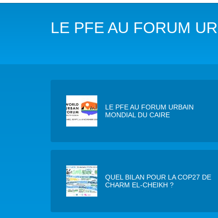
NOTRE MISSION
L’EAU 
LE PFE AU FORUM UR
NOTRE VISION
EAU & C
LES MEMBRES DU PFE
BIODIVE
NOTRE GOUVERNANCE
ACCÈS À
NOTRE SECRÉTARIAT
EAUX, S
LE PFE AU FORUM URBAIN
MONDIAL DU CAIRE
AUTRES
QUEL BILAN POUR LA COP27 DE
CHARM EL-CHEIKH ?