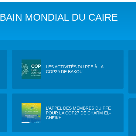
DANS LES OBJECTIFS DU DÉVELOPPEMENT DURABLE (ODD)
BAIN MONDIAL DU CAIRE
LIMAT
RSITÉ AQUATIQUE ET SOLUTIONS FONDÉES SUR LA NATURE
 LA WASH DANS LES CONTEXTES DE CRISES ET FRAGILITÉS
OLS, AGROÉCOLOGIE ET SÉCURITÉ ALIMENTAIRE
LES ACTIVITÉS DU PFE À LA
COP29 DE BAKOU
 EXPERTISES
L’APPEL DES MEMBRES DU PFE
POUR LA COP27 DE CHARM EL-
CHEIKH